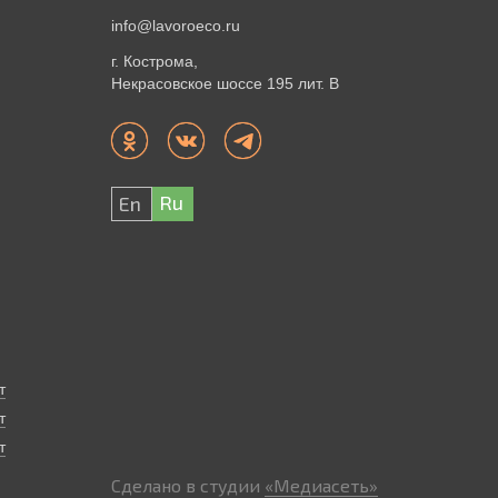
info@lavoroeco.ru
г. Кострома,
Некрасовское шоссе 195 лит. В
Ru
En
т
т
т
Сделано в студии
«Медиасеть»