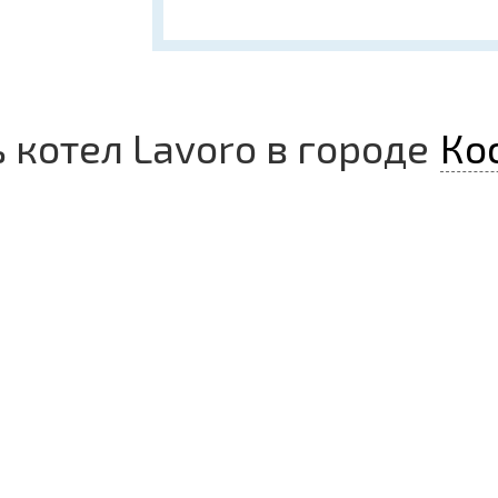
ь
котел Lavoro
в городе
Ко