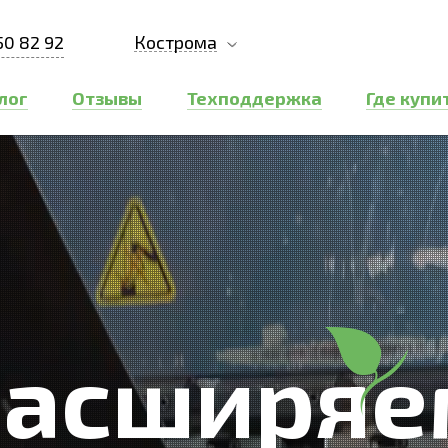
50 82 92
Кострома
лог
Отзывы
Техподдержка
Где купи
Расширяе