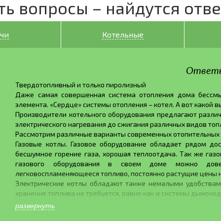
ть вопросы – найдутся отв
чи
Котельные
Ответ
Твердотопливный и только пиролизный
Даже самая совершенная система отопления дома бессмы
элемента. «Сердце» системы отопления – котел. А вот какой в
Производители котельного оборудования предлагают различ
электрического нагревания до сжигания различных видов топ
Рассмотрим различные варианты современных отопительных к
Газовые котлы. Газовое оборудование обладает рядом дос
бесшумное горение газа, хорошая теплоотдача. Так же газ
газового оборудования в своем доме можно довер
легковоспламеняющееся топливо, постоянно растущие цены н
Электрические котлы обладают также немалыми удобствами
хранения топлива не требуется, равно как и системы дымохо
для окружающей среды. Но и у электрических котлов есть св
развернуть
вторых, электричество есть не везде, где-то случаются част