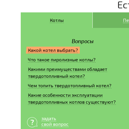
Ес
Котлы
Пе
Вопросы
Какой котел выбрать?
Что такое пиролизные котлы?
Какими преимуществами обладает
твердотопливный котел?
Чем топить твердотопливный котел?
Какие особенности эксплуатации
твердотопливных котлов существуют?
задать
свой вопрос