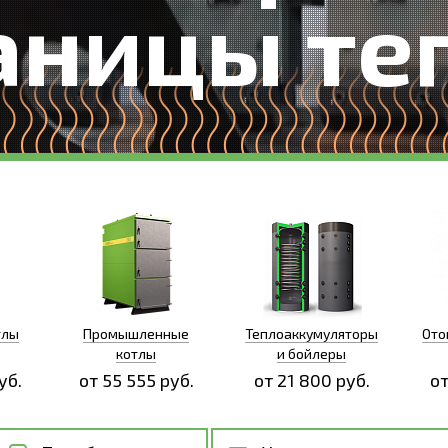
аницы те
тлы
Промышленные
Теплоаккумуляторы
Ото
котлы
и бойлеры
уб.
от 55 555 руб.
от 21 800 руб.
от