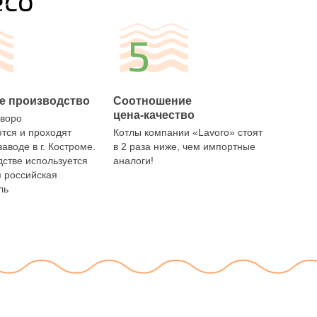
eco
5
е производство
Соотношение
цена-качество
аворо
тся и проходят
Котлы компании «Lavoro» стоят
заводе в г. Костроме.
в 2 раза ниже, чем импортные
дстве используется
аналоги!
я российская
ль