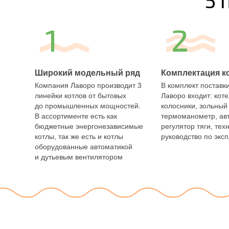
5 
1
2
Широкий модельный ряд
Комплектация к
Компания Лаворо производит 3
В комплект поставки
линейки котлов от бытовых
Лаворо входит: коте
до промышленных мощностей.
колосники, зольный
В ассортименте есть как
термоманометр, ав
бюджетные энергонезависимые
регулятор тяги, тех
котлы, так же есть и котлы
руководство по экс
оборудованные автоматикой
и дутьевым вентилятором