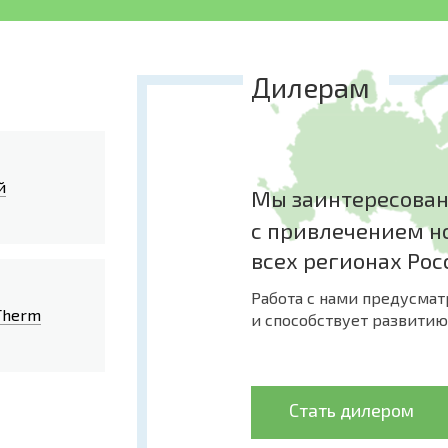
негативно сказаться на оборудовании. Одним словом, уста
подходит не для всех регионов.
Котлы жидкотопливные подходят только для домов, поскол
Жидкое топливо для таких котлов – дизельное. Оно сравни
Дилерам
котел размещают обычно в отдельном помещении. Расход т
велик, поэтому жидкотопливные котлы являются достаточно
Наконец, котлы твердотопливные. Котлы на твердом топливе 
Тем не менее подобный котел может стать решением множе
электроэнергии!, на самом доступном виде топлива в нашей
пиролизных котлов достигает 85%. Эти котлы имеют термор
й
Мы заинтересова
от закладки до другой может занимать до 12 часов.
Отопление дома, основанное на твердотопливном котле, экол
с привлечением н
всех регионах Рос
Работа с нами предусма
Therm
и способствует развитию
Стать дилером