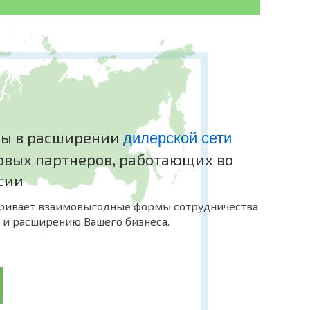
новка электрического котла обойдется недешево и
ьку для установки в квартирах не приспособлены.
тельно недешевое, имеет характерный запах. Такой
оплива даже для небольшого помещения достаточно
 специфическим отопительным оборудованием.
также не предназначены для установки в квартирах.
ства проблем. Так, он работает без подключения
 стране – дровах. КПД современных твердотопливных
егуляторы и надежные системы безопасности. Время
ны в расширении
дилерской сети
огически безопасно, просто и надежно.
овых партнеров, работающих во
сии
тривает взаимовыгодные формы сотрудничества
 и расширению Вашего бизнеса.