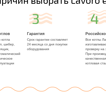
причин
выбрать Lavoro 
3
4
отлов
Гарантия
Российско
 котла
Срок гарантии составляет
Все котлы Л
л, шибер,
24 месяца со дня покупки
изготавливаю
 ящик,
оборудования
проверку на 
томатический
При произво
ническое
качественна
плуатации
котловая ста