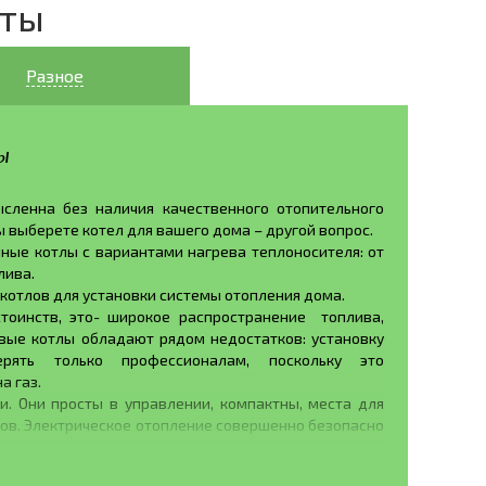
еты
Разное
ы
сленна без наличия качественного отопительного
ы выберете котел для вашего дома – другой вопрос.
ные котлы с вариантами нагрева теплоносителя: от
лива.
отлов для установки системы отопления дома.
тоинств, это- широкое распространение топлива,
овые котлы обладают рядом недостатков: установку
ять только профессионалам, поскольку это
а газ.
. Они просты в управлении, компактны, места для
дов. Электрическое отопление совершенно безопасно
ои минусы. Во-первых, это дороговизна ресурса. Во-
ые перебои с подачей электроэнергии, которые могут