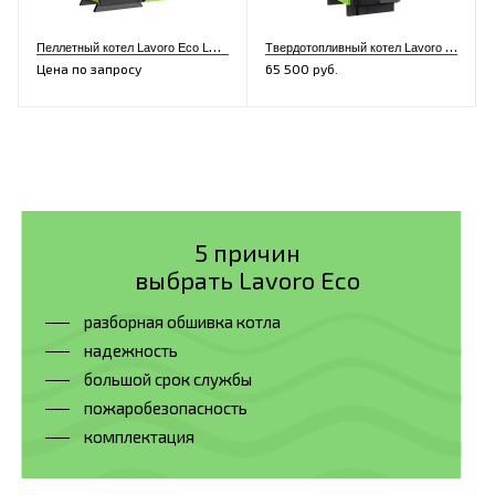
П
еллетный котел Lavoro Eco LR-16
Т
вердотопливный котел Lavoro Eco M-10
Цена по запросу
65 500 руб.
5 причин
выбрать Lavoro Eco
разборная обшивка котла
надежность
большой срок службы
пожаробезопасность
комплектация