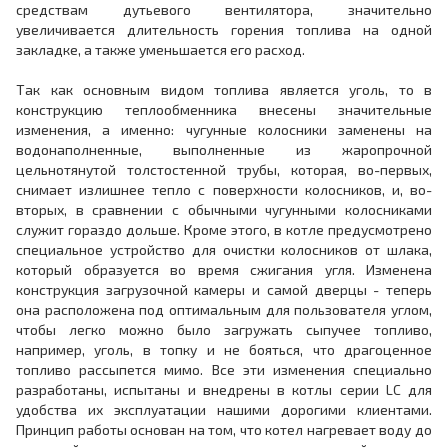
средствам дутьевого вентилятора, значительно
увеличивается длительность горения топлива на одной
закладке, а также уменьшается его расход.
Так как основным видом топлива является уголь, то в
конструкцию теплообменника внесены значительные
изменения, а именно: чугунные колосники заменены на
водонаполненные, выполненные из жаропрочной
цельнотянутой толстостенной трубы, которая, во-первых,
снимает излишнее тепло с поверхности колосников, и, во-
вторых, в сравнении с обычными чугунными колосниками
служит гораздо дольше. Кроме этого, в котле предусмотрено
специальное устройство для очистки колосников от шлака,
который образуется во время сжигания угля. Изменена
конструкция загрузочной камеры и самой дверцы - теперь
она расположена под оптимальным для пользователя углом,
чтобы легко можно было загружать сыпучее топливо,
например, уголь, в топку и не бояться, что драгоценное
топливо рассыпется мимо. Все эти изменения специально
разработаны, испытаны и внедрены в котлы серии LC для
удобства их эксплуатации нашими дорогими клиентами.
Принцип работы основан на том, что котел нагревает воду до