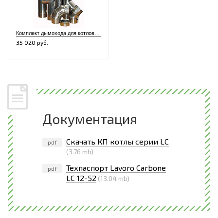
К
омплект дымохода для котлов L12-42, K12-32, XL12-32, LF12-42 LC12-32 (нерж./нерж.)
35 020 руб.
Документация
Скачать КП котлы серии LC
pdf
(3.76 mb)
Техпаспорт Lavoro Carbone
pdf
LC 12-52
(13.04 mb)