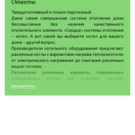
Ответы
Твердотопливный и только пиролизный
Даже самая совершенная система отопления дома
бессмысленна без наличия качественного
отопительного элемента. «Сердце» системы отопления
– котел. А вот какой вы выберете котел для вашего
дома – другой вопрос.
Производители котельного оборудования предлагают
различные котлы с вариантами нагрева теплоносителя:
от электрического нагревания до сжигания различных
видов топлива.
Рассмотрим различные варианты современных
отопительных котлов для установки системы
отопления дома.
развернуть
Газовые котлы. Газовое оборудование обладает рядом
достоинств, это- широкое распространение топлива,
бесшумное горение газа, хорошая теплоотдача. Так же
газовые котлы обладают рядом недостатков:
установку газового оборудования в своем доме можно
доверять только профессионалам, поскольку это
легковоспламеняющееся топливо, постоянно растущие
цены на газ.