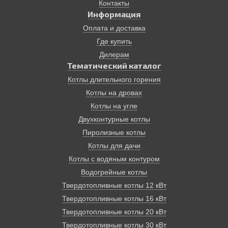
топливе также не предназначены для установки в
Контакты
квартирах. Тем не менее подобный котел может стать
Информация
решением множества проблем. Так, он работает без
Оплата и доставка
подключения электроэнергии!, на самом доступном
Где купить
виде топлива в нашей стране – дровах. КПД
современных твердотопливных пиролизных котлов
Дилерам
достигает 85%. Эти котлы имеют терморегуляторы и
Тематический каталог
надежные системы безопасности. Время от закладки
Котлы длительного горения
до другой может занимать до 12 часов.
Котлы на дровах
Отопление дома, основанное на твердотопливном
котле, экологически безопасно, просто и надежно.
Котлы на угле
Двухконтурные котлы
Пиролизные котлы
Котлы для дачи
Котлы с водяным контуром
Водогрейные котлы
Твердотопливные котлы 12 кВт
Твердотопливные котлы 16 кВт
Твердотопливные котлы 20 кВт
Твердотопливные котлы 30 кВт