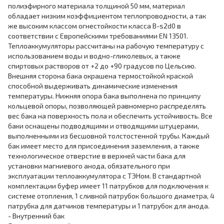
полиэфирного материала толщиной 50 мм, материал
обладает низким коэффициентом теплопроводности, а так
же высоким классом огнестойкости класса B-s2d0 в
соответствии с Европейскими требованиями EN 13501.
Теплоаккумуляторы рассчитаны на рабочую температуру с
использованием воды и водно-гликолевых, а также
спиртовых растворов от +2 до +90 градусов по Цельсию.
Внешняя сторона бака окрашена термостойкой краской
способной выдерживать динамические изменения
температуры. Нижняя опора бака выполнена по принципу
кольцевой опоры, позволяющей равномерно распределять
вес бака на поверхность пола и обеспечить устойчивость. Все
баки оснащены подводящими и отводящими штуцерами,
выполненными из бесшовной толстостенной трубы. Каждый
бак имеет место для присоединения заземления, а также
технологическое отверстие в верхней части бака для
установки магниевого анода, обязательного при
эксплуатации теплоаккумулятора с ТЭНом. В стандартной
комплектации буфер имеет 11 патрубков для подключения к
системе отопления, 1 сливной патрубок большого диаметра, 4
патрубка для датчиков температуры и 1 патрубок для анода.
- Внутренний бак