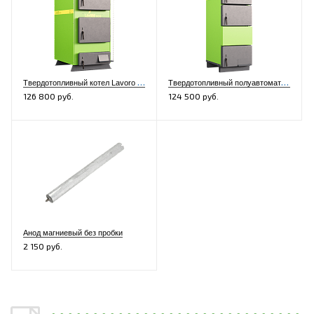
Т
вердотопливный котел Lavoro K-32 с дожигом газа
Т
вердотопливный полуавтоматический котел Lavoro Eco L-32
126 800 руб.
124 500 руб.
Анод магниевый без пробки
2 150 руб.