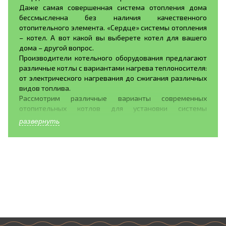
Даже самая совершенная система отопления дома
бессмысленна без наличия качественного
отопительного элемента. «Сердце» системы отопления
– котел. А вот какой вы выберете котел для вашего
дома – другой вопрос.
Производители котельного оборудования предлагают
различные котлы с вариантами нагрева теплоносителя:
от электрического нагревания до сжигания различных
видов топлива.
Рассмотрим различные варианты современных
отопительных котлов для установки системы
отопления дома.
развернуть
Газовые котлы. Газовое оборудование обладает рядом
достоинств, это- широкое распространение топлива,
бесшумное горение газа, хорошая теплоотдача. Так же
газовые котлы обладают рядом недостатков:
установку газового оборудования в своем доме можно
доверять только профессионалам, поскольку это
легковоспламеняющееся топливо, постоянно растущие
цены на газ.
Электрические котлы обладают также немалыми
удобствами. Они просты в управлении, компактны,