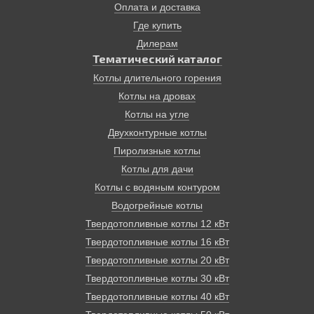
Оплата и доставка
подключения электроэнергии!, на самом доступном
Где купить
виде топлива в нашей стране – дровах. КПД
современных твердотопливных пиролизных котлов
Дилерам
достигает 85%. Эти котлы имеют терморегуляторы и
Тематический каталог
надежные системы безопасности. Время от закладки
Котлы длительного горения
до другой может занимать до 12 часов.
Котлы на дровах
Отопление дома, основанное на твердотопливном
котле, экологически безопасно, просто и надежно.
Котлы на угле
Двухконтурные котлы
Пиролизные котлы
Котлы для дачи
Котлы с водяным контуром
Водогрейные котлы
Твердотопливные котлы 12 кВт
Твердотопливные котлы 16 кВт
Твердотопливные котлы 20 кВт
Твердотопливные котлы 30 кВт
Твердотопливные котлы 40 кВт