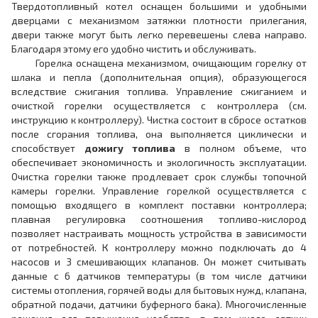
Твердотопливный котел оснащен большими и удобными
дверцами с механизмом затяжки плотности прилегания,
двери также могут быть легко перевешены слева направо.
Благодаря этому его удобно чистить и обслуживать.
Горелка оснащена механизмом, очищающим горелку от
шлака и пепла (дополнительная опция), образующегося
вследствие сжигания топлива. Управление сжиганием и
очисткой горелки осуществляется с контроллера (см.
инструкцию к контроллеру). Чистка состоит в сбросе остатков
после сгорания топлива, она выполняется циклически и
способствует
дожигу топлива
в полном объеме, что
обеспечивает экономичность и экологичность эксплуатации.
Очистка горелки также продлевает срок службы топочной
камеры горелки. Управление горелкой осуществляется с
помощью входящего в комплект поставки контроллера;
плавная регулировка соотношения топливо-кислород
позволяет настраивать мощность устройства в зависимости
от потребностей. К контроллеру можно подключать до 4
насосов и 3 смешивающих клапанов. Он может считывать
данные с 6 датчиков температуры (в том числе датчики
системы отопления, горячей воды для бытовых нужд, клапана,
обратной подачи, датчики буферного бака). Многочисленные