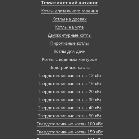
достигает 85%. Эти котлы имеют терморегуляторы и
Тематический каталог
надежные системы безопасности. Время от закладки
Котлы длительного горения
до другой может занимать до 12 часов.
Котлы на дровах
Отопление дома, основанное на твердотопливном
котле, экологически безопасно, просто и надежно.
Котлы на угле
Двухконтурные котлы
Пиролизные котлы
Котлы для дачи
Котлы с водяным контуром
Водогрейные котлы
Твердотопливные котлы 12 кВт
Твердотопливные котлы 16 кВт
Твердотопливные котлы 20 кВт
Твердотопливные котлы 30 кВт
Твердотопливные котлы 40 кВт
Твердотопливные котлы 50 кВт
Твердотопливные котлы 100 кВт
Твердотопливные котлы 150 кВт