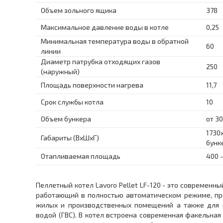
Объем зольного ящика
378
Максимальное давление воды в котле
0,25
Минимальная температура воды в обратной
60
линии
Диаметр патрубка отходящих газов
250
(наружный)
Площадь поверхности нагрева
11,7
Срок службы котла
10
Объем бункера
от 30
1730
Габариты (ВхШхГ)
бунк
Отапливаемая площадь
400 -
Пеллетный котел Lavoro Pellet LF-120 - это современн
работающий в полностью автоматическом режиме, пр
жилых и производственных помещений а также для н
водой (ГВС). В котел встроена современная факельная 