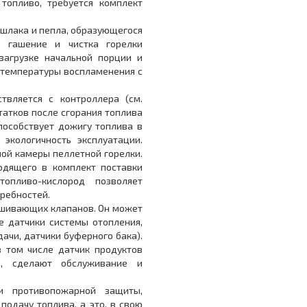
топливо, требуется комплект
шлака и пепла, образующегося
, гашение и чистка горелки
 загрузке начальной порции и
 температуры воспламенения с
вляется с контроллера (см.
статков после сгорания топлива
пособствует дожигу топлива в
экологичность эксплуатации.
ной камеры пеллетной горелки.
одящего в комплект поставки
топливо-кислород позволяет
требностей.
ешивающих клапанов. Он может
е датчики системы отопления,
ачи, датчики буферного бака).
 том числе датчик продуктов
нд, сделают обслуживание и
и противопожарной защиты,
подачу топлива, а это, в свою