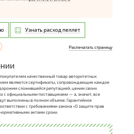
ию
Узнать расход пеллет
Распечатать страницу
ании
 покупателем качественный товар авторитетных
нием являются сертификаты, сопровождающие каждое
дорожим сложившейся репутацией, ценим своих
ко с официальными поставщиками — а, значит, все
дут выполнены в полном объеме. Гарантийное
оответствии с требованиями закона «О защите прав
 нормативными актами сроки.