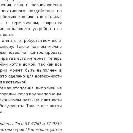
нения огня и возникновения
негативного воздействия на
 небольшое количество топлива.
я в герметичном, закрытом
ью подающего устройства со
ности.
, для этого требуется комплект
 камеру. Также котлом можно
орый позволяет контролировать
ира где есть интернет, теперь
йки котла домой, так как все
ерии может быть выполнен в
 это сделано для возможности
ве котельной.
стемах отопления, выполнен из
егородки котла водонаполнены.
ханизмом затяжки плотности
обслуживать. Также все котлы
а.
оллеры Tech ST-976D и ST-9754
 котлы серии LF комплектуются