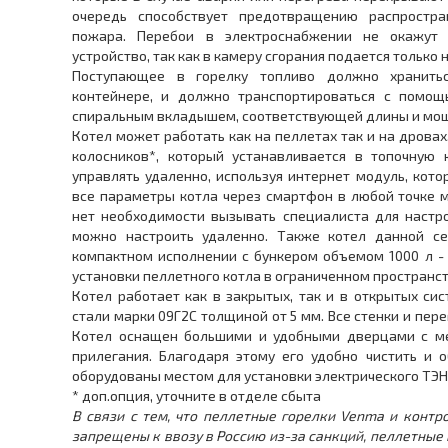
очередь способствует предотвращению распростра
пожара. Перебои в электроснабжении не окажут 
устройство, так как в камеру сгорания подается только
Поступающее в горелку топливо должно хранитьс
контейнере, и должно транспортироваться с помощ
спиральным вкладышем, соответствующей длины и мощ
Котел может работать как на пеллетах так и на дровах
колосников*, который устанавливается в топочную
управлять удаленно, используя интернет модуль, кот
все параметры котла через смартфон в любой точке м
нет необходимости вызывать специалиста для настро
можно настроить удаленно. Также котел данной с
компактном исполнении с бункером объемом 1000 л -
установки пеллетного котла в ограниченном пространст
Котел работает как в закрытых, так и в открытых си
стали марки 09Г2С толщиной от 5 мм. Все стенки и пер
Котел оснащен большими и удобными дверцами с ме
прилегания. Благодаря этому его удобно чистить и 
оборудованы местом для установки электрического ТЭН
* доп.опция, уточните в отделе сбыта
В связи с тем, что пеллетные горелки Venma и контр
запрещены к ввозу в Россию из-за санкций, пеллетные