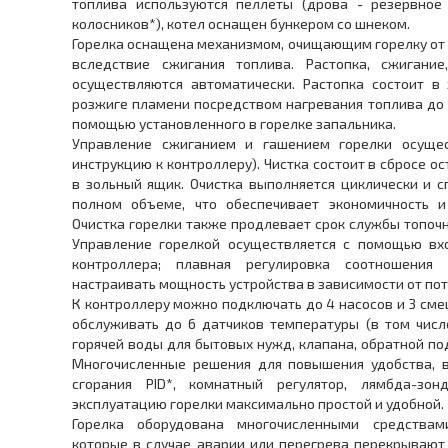
топлива используются пеллеты (дрова - резервное 
колосников*), котел оснащен бункером со шнеком.
Горелка оснащена механизмом, очищающим горелку от 
вследствие сжигания топлива. Растопка, сжигание
осуществляются автоматически. Растопка состоит в
розжиге пламени посредством нагревания топлива до
помощью установленного в горелке запальника.
Управление сжиганием и гашением горелки осущест
инструкцию к контроллеру). Чистка состоит в сбросе о
в зольный ящик. Очистка выполняется циклически и с
полном объеме, что обеспечивает экономичность и 
Очистка горелки также продлевает срок службы топоч
Управление горелкой осуществляется с помощью вх
контроллера; плавная регулировка соотношения 
настраивать мощность устройства в зависимости от по
К контроллеру можно подключать до 4 насосов и 3 см
обслуживать до 6 датчиков температуры (в том числ
горячей воды для бытовых нужд, клапана, обратной под
Многочисленные решения для повышения удобства, в
сгорания PID*, комнатный регулятор, лямбда-зо
эксплуатацию горелки максимально простой и удобной.
Горелка оборудована многочисленными средствам
которые в случае аварии или перегрева перекрывают 