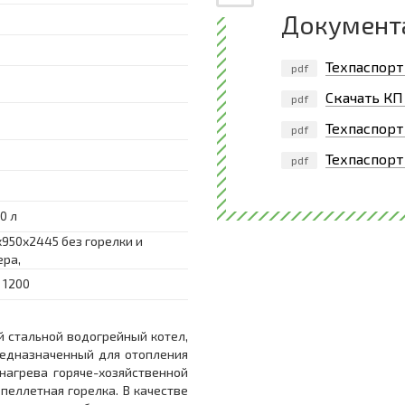
Документ
Техпаспорт
pdf
Скачать КП
pdf
Техпаспорт
pdf
Техпаспорт
pdf
0 л
x950x2445 без горелки и
ера,
 1200
ый стальной водогрейный котел,
едназначенный для отопления
агрева горяче-хозяйственной
пеллетная горелка. В качестве