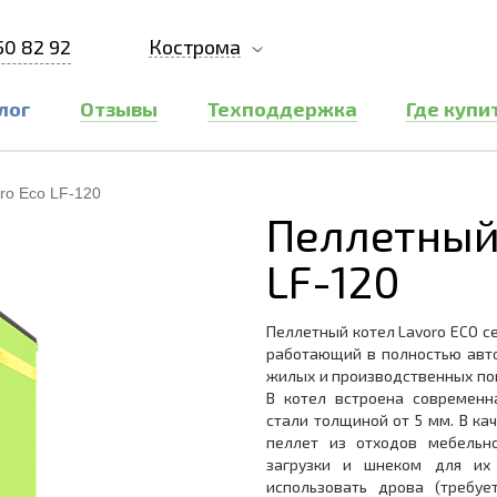
50 82 92
Кострома
лог
Отзывы
Техподдержка
Где купи
ro Eco LF-120
Пеллетный 
LF-120
Пеллетный котел Lavoro ECO с
работающий в полностью авт
жилых и производственных пом
В котел встроена современн
стали толщиной от 5 мм. В ка
пеллет из отходов мебельно
загрузки и шнеком для их
использовать дрова (требуе