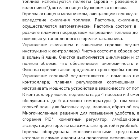
топлива используются пеллеты (дрова - резервное 
колосников*), котел оснащен бункером со шнеком.
Горелка оснащена механизмом, очищающим горелку от 
вследствие сжигания топлива. Растопка, сжигание
осуществляются автоматически. Растопка состоит в
розжиге пламени посредством нагревания топлива до
помощью установленного в горелке запальника.
Управление сжиганием и гашением горелки осущест
инструкцию к контроллеру). Чистка состоит в сбросе о
в зольный ящик. Очистка выполняется циклически и с
полном объеме, что обеспечивает экономичность и 
Очистка горелки также продлевает срок службы топоч
Управление горелкой осуществляется с помощью вх
контроллера; плавная регулировка соотношения 
настраивать мощность устройства в зависимости от по
К контроллеру можно подключать до 4 насосов и 3 см
обслуживать до 6 датчиков температуры (в том числ
горячей воды для бытовых нужд, клапана, обратной под
Многочисленные решения для повышения удобства, в
сгорания PID*, комнатный регулятор, лямбда-зо
эксплуатацию горелки максимально простой и удобной.
Горелка оборудована многочисленными средствам
которые в случае аварии или перегрева перекрывают 