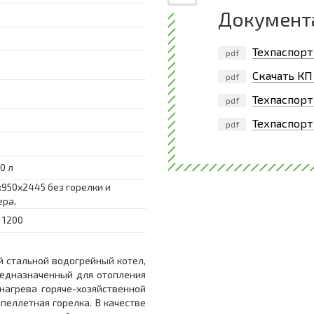
Документ
Техпаспорт
pdf
Скачать КП
pdf
Техпаспорт
pdf
Техпаспорт
pdf
0 л
x950x2445 без горелки и
ера,
 1200
ый стальной водогрейный котел,
едназначенный для отопления
агрева горяче-хозяйственной
пеллетная горелка. В качестве