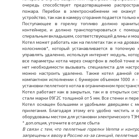
очередь способствует предотвращению распростра
пожара. Перебои в электроснабжении не окажут 
устройство, так как в камеру сгорания подается только
Поступающее в горелку топливо должно хранитьс
контейнере, и должно транспортироваться с помощ
спиральным вкладышем, соответствующей длины и мощ
Котел может работать как на пеллетах так и на дровах
колосников*, который устанавливается в топочную
управлять удаленно, используя интернет модуль, кот
все параметры котла через смартфон в любой точке м
нет необходимости вызывать специалиста для настро
можно настроить удаленно. Также котел данной с
компактном исполнении с бункером объемом 1000 л -
установки пеллетного котла в ограниченном пространст
Котел работает как в закрытых, так и в открытых си
стали марки 09Г2С толщиной от 5 мм. Все стенки и пер
Котел оснащен большими и удобными дверцами с ме
прилегания. Благодаря этому его удобно чистить и 
оборудованы местом для установки электрического ТЭН
* доп.опция, уточните в отделе сбыта
В связи с тем, что пеллетные горелки Venma и контр
запрещены к ввозу в Россию из-за санкций, пеллетные