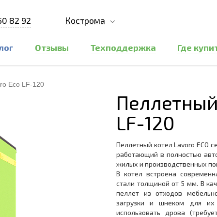
50 82 92
Кострома
лог
Отзывы
Техподдержка
Где купи
ro Eco LF-120
Пеллетный 
LF-120
Пеллетный котел Lavoro ECO с
работающий в полностью авт
жилых и производственных пом
В котел встроена современн
стали толщиной от 5 мм. В ка
пеллет из отходов мебельно
загрузки и шнеком для их
использовать дрова (требуе