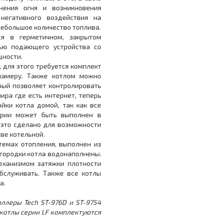
нения огня и возникновения
негативного воздействия на
 небольшое количество топлива.
я в герметичном, закрытом
ью подающего устройства со
ности.
, для этого требуется комплект
 камеру. Также котлом можно
орый позволяет контролировать
ира где есть интернет, теперь
йки котла домой, так как все
ерии может быть выполнен в
 это сделано для возможности
ве котельной.
стемах отопления, выполнен из
егородки котла водонаполнены.
ханизмом затяжки плотности
обслуживать. Также все котлы
а.
оллеры Tech ST-976D и ST-9754
 котлы серии LF комплектуются