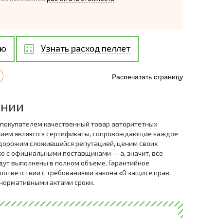
ию
Узнать расход пеллет
Распечатать страницу
ании
 покупателем качественный товар авторитетных
нием являются сертификаты, сопровождающие каждое
дорожим сложившейся репутацией, ценим своих
ко с официальными поставщиками — а, значит, все
дут выполнены в полном объеме. Гарантийное
оответствии с требованиями закона «О защите прав
 нормативными актами сроки.