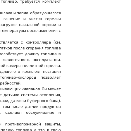
топливо, требуется комплект
шлака и пепла, образующегося
, гашение и чистка горелки
 загрузке начальной порции и
 температуры воспламенения с
вляется с контроллера (см.
статков после сгорания топлива
пособствует дожигу топлива в
экологичность эксплуатации.
ной камеры пеллетной горелки.
одящего в комплект поставки
топливо-кислород позволяет
требностей.
ешивающих клапанов. Он может
е датчики системы отопления,
ачи, датчики буферного бака).
 том числе датчик продуктов
нд, сделают обслуживание и
и противопожарной защиты,
подачу топлива, а это, в свою