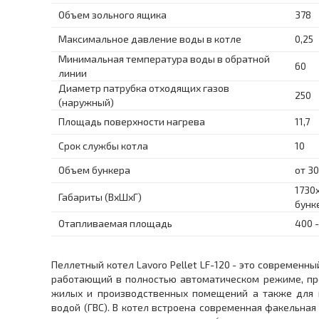
Объем зольного ящика
378
Максимальное давление воды в котле
0,25
Минимальная температура воды в обратной
60
линии
Диаметр патрубка отходящих газов
250
(наружный)
Площадь поверхности нагрева
11,7
Срок службы котла
10
Объем бункера
от 30
1730
Габариты (ВхШхГ)
бунк
Отапливаемая площадь
400 -
Пеллетный котел Lavoro Pellet LF-120 - это современн
работающий в полностью автоматическом режиме, пр
жилых и производственных помещений а также для н
водой (ГВС). В котел встроена современная факельная 