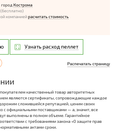
 город
Кострома
(бесплатно)
ной компанией
расчитать стоимость
ию
Узнать расход пеллет
Распечатать страницу
ании
 покупателем качественный товар авторитетных
нием являются сертификаты, сопровождающие каждое
дорожим сложившейся репутацией, ценим своих
ко с официальными поставщиками — а, значит, все
дут выполнены в полном объеме. Гарантийное
оответствии с требованиями закона «О защите прав
 нормативными актами сроки.