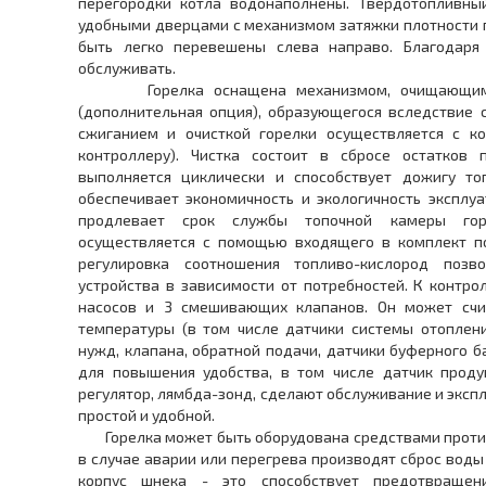
перегородки котла водонаполнены. Твердотопливны
удобными дверцами с механизмом затяжки плотности п
быть легко перевешены слева направо. Благодаря 
обслуживать.
Горелка оснащена механизмом, очищающим г
(дополнительная опция), образующегося вследствие 
сжиганием и очисткой горелки осуществляется с ко
контроллеру). Чистка состоит в сбросе остатков 
выполняется циклически и способствует дожигу то
обеспечивает экономичность и экологичность эксплуа
продлевает срок службы топочной камеры горе
осуществляется с помощью входящего в комплект по
регулировка соотношения топливо-кислород позв
устройства в зависимости от потребностей. К контр
насосов и 3 смешивающих клапанов. Он может счи
температуры (в том числе датчики системы отоплен
нужд, клапана, обратной подачи, датчики буферного 
для повышения удобства, в том числе датчик проду
регулятор, лямбда-зонд, сделают обслуживание и экс
простой и удобной.
Горелка может быть оборудована средствами проти
в случае аварии или перегрева производят сброс воды
корпус шнека - это способствует предотвращен