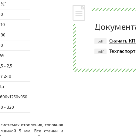
1 ½"
90
Документ
310
290
Скачать КП
pdf
60
Техпаспорт 
pdf
159
,5 - 2,5
от 240
Да
1600x1250x950
60 - 320
системах отопления, топочная
олщиной 5 мм. Все стенки и