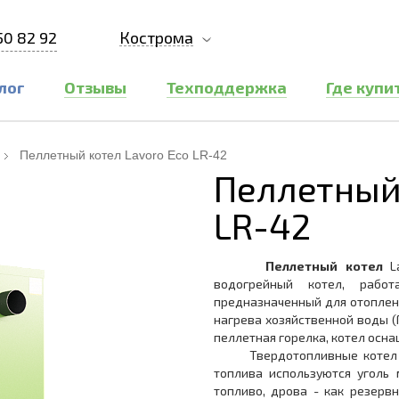
50 82 92
Кострома
лог
Отзывы
Техподдержка
Где купи
Пеллетный котел Lavoro Eco LR-42
Пеллетный 
LR-42
Пеллетный котел
La
водогрейный котел, раб
предназначенный для отоплен
нагрева хозяйственной воды (
пеллетная горелка, котел осн
Твердотопливные котел сери
топлива используются уголь
топливо, дрова - как резерв