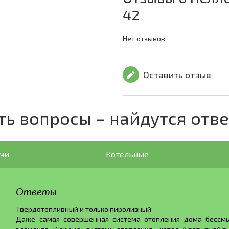
42
Нет отзывов
Оставить отзыв
ть вопросы – найдутся отв
чи
Котельные
Ответы
Твердотопливный и только пиролизный
Даже самая совершенная система отопления дома бессмы