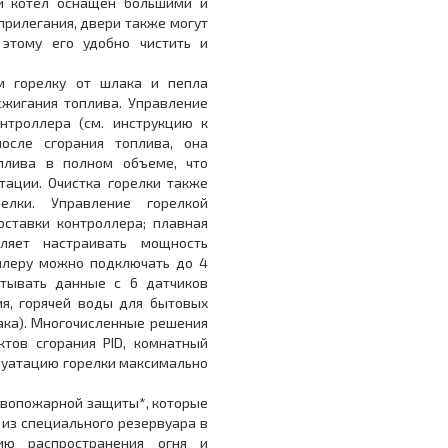
й котел оснащен большими и
рилегания, двери также могут
этому его удобно чистить и
орелку от шлака и пепла
сжигания топлива. Управление
нтроллера (см. инструкцию к
после сгорания топлива, она
плива в полном объеме, что
тации. Очистка горелки также
лки. Управление горелкой
ставки контроллера; плавная
оляет настраивать мощность
оллеру можно подключать до 4
тывать данные с 6 датчиков
ия, горячей воды для бытовых
бака). Многочисленные решения
ктов сгорания PID, комнатный
плуатацию горелки максимально
вопожарной защиты*, которые
 из специального резервуара в
ию распространения огня и