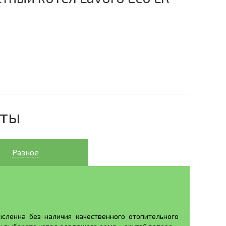
еты
Разное
сленна без наличия качественного отопительного