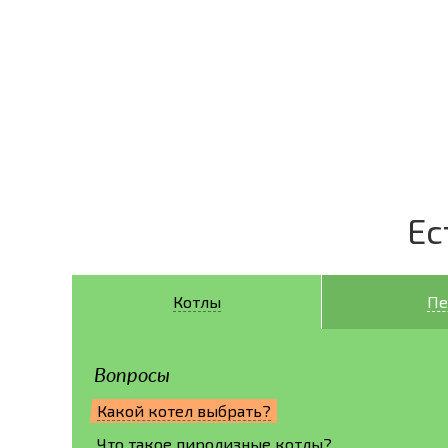
Ес
Котлы
Пе
Вопросы
Какой котел выбрать?
Что такое пиролизные котлы?