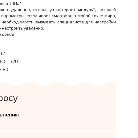
вки ТЭНа*.
даленно, используя интернет модуль*, который
 параметры котла через смартфон в любой точке мира,
ет необходимости вызывать специалиста для настройки
о настроить удаленно.
е сбыта
32
60 - 320
480
росу
авнению