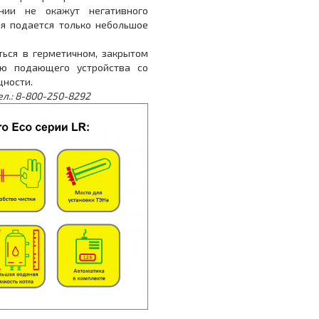
нии не окажут негативного
ия подается только небольшое
я в герметичном, закрытом
ью подающего устройства со
ности.
ел.: 8-800-250-8
292