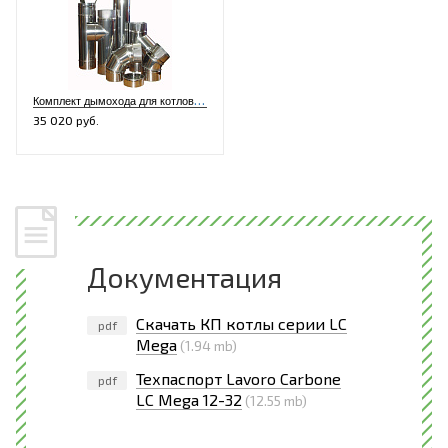
К
омплект дымохода для котлов L12-42, K12-32, XL12-32, LF12-42 LC12-32 (нерж./нерж.)
35 020 руб.
Документация
Скачать КП котлы серии LC
pdf
Mega
(1.94 mb)
Техпаспорт Lavoro Carbone
pdf
LC Mega 12-32
(12.55 mb)