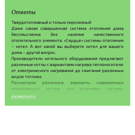
Ответы
Твердотопливный и только пиролизный
Даже самая совершенная система отопления дома
бессмысленна без наличия качественного
отопительного элемента. «Сердце» системы отопления
– котел. А вот какой вы выберете котел для вашего
дома – другой вопрос.
Производители котельного оборудования предлагают
различные котлы с вариантами нагрева теплоносителя:
от электрического нагревания до сжигания различных
видов топлива.
Рассмотрим различные варианты современных
отопительных котлов для установки системы
отопления дома.
развернуть
Газовые котлы. Газовое оборудование обладает рядом
достоинств, это- широкое распространение топлива,
бесшумное горение газа, хорошая теплоотдача. Так же
газовые котлы обладают рядом недостатков:
установку газового оборудования в своем доме можно
доверять только профессионалам, поскольку это