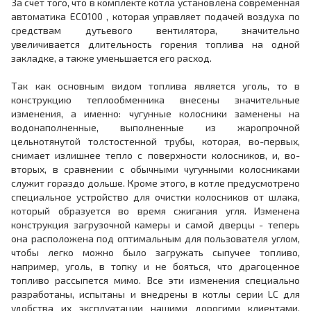
За счет того, что в комплекте котла установлена современная
автоматика ECO100 , которая управляет подачей воздуха по
средствам дутьевого вентилятора, значительно
увеличивается длительность горения топлива на одной
закладке, а также уменьшается его расход.
Так как основным видом топлива является уголь, то в
конструкцию теплообменника внесены значительные
изменения, а именно: чугунные колосники заменены на
водонаполненные, выполненные из жаропрочной
цельнотянутой толстостенной трубы, которая, во-первых,
снимает излишнее тепло с поверхности колосников, и, во-
вторых, в сравнении с обычными чугунными колосниками
служит гораздо дольше. Кроме этого, в котле предусмотрено
специальное устройство для очистки колосников от шлака,
который образуется во время сжигания угля. Изменена
конструкция загрузочной камеры и самой дверцы - теперь
она расположена под оптимальным для пользователя углом,
чтобы легко можно было загружать сыпучее топливо,
например, уголь, в топку и не бояться, что драгоценное
топливо рассыпется мимо. Все эти изменения специально
разработаны, испытаны и внедрены в котлы серии LC для
удобства их эксплуатации нашими дорогими клиентами.