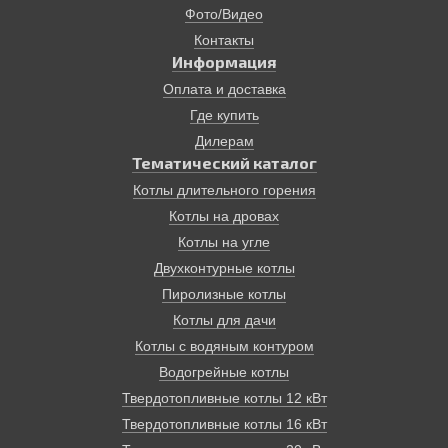
Фото/Видео
Наконец, котлы твердотопливные. Котлы на твердом
топливе также не предназначены для установки в
Контакты
квартирах. Тем не менее подобный котел может стать
Информация
решением множества проблем. Так, он работает без
Оплата и доставка
подключения электроэнергии!, на самом доступном
Где купить
виде топлива в нашей стране – дровах. КПД
современных твердотопливных пиролизных котлов
Дилерам
достигает 85%. Эти котлы имеют терморегуляторы и
Тематический каталог
надежные системы безопасности. Время от закладки
Котлы длительного горения
до другой может занимать до 12 часов.
Котлы на дровах
Отопление дома, основанное на твердотопливном
котле, экологически безопасно, просто и надежно.
Котлы на угле
Двухконтурные котлы
Пиролизные котлы
Котлы для дачи
Котлы с водяным контуром
Водогрейные котлы
Твердотопливные котлы 12 кВт
Твердотопливные котлы 16 кВт